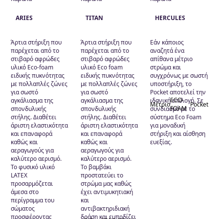
ARIES
TITAN
HERCULES
Άρτια στήριξη που
Άρτια στήριξη που
Εάν κάποιος
παρέχεται από το
παρέχεται από το
αναζητά ένα
στιβαρό αφρώδες
στιβαρό αφρώδες
απίθανα μέτριο
υλικό Eco-foam
υλικό Eco foam
στρώμα και
ειδικής πυκνότητας
ειδικής πυκνότητας
συγχρόνως με σωστή
με πολλαπλές ζώνες
με πολλαπλές ζώνες
υποστήριξη, το
για σωστό
για σωστό
Pocket αποτελεί την
ECO-
αγκάλιασμα της
αγκάλιασμα της
ιδανική επιλογή. Σε
Μέτριο
Pocket
FOAM
σπονδυλικής
σπονδυλικής
συνδιασμό με το
στήλης. Διαθέτει
στήλης. Διαθέτει
σύστημα Eco Foam
άριστη ελαστικότητα
άριστη ελαστικότητα
για μοναδική
και επαναφορά
και επαναφορά
στήριξη και αίσθηση
καθώς και
καθώς και
ευεξίας.
αεραγωγούς για
αεραγωγούς για
καλύτερο αερισμό.
καλύτερο αερισμό.
Το φυσικό υλικό
Το βαμβάκι
LATEX
προστατεύει το
προσαρμόζεται
στρώμα μας καθώς
άμεσα στο
έχει αντιμυκητιακή
περίγραμμα του
και
σώματος
αντιβακτηριδιακή
προσφέροντας
δράση και εμποδίζει