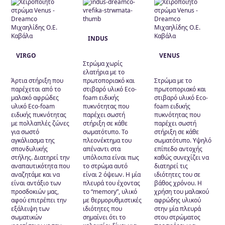
Προϊόντα ύπνου
(1)
Ανωστρώματα
(1)
Στρώματα
(9)
INDUS
Ενήλικες
(8)
VIRGO
VENUS
Στρώμα χωρίς
Εφηβικά
(6)
ελατήρια με το
Άρτια στήριξη που
πρωτοποριακό και
Στρώμα με το
Διαστάσεις
παρέχεται από το
στιβαρό υλικό Eco-
πρωτοποριακό και
μαλακό αφρώδες
foam ειδικής
στιβαρό υλικό Eco-
Σκληρότητα
υλικό Eco-foam
πυκνότητας που
foam ειδικής
ειδικής πυκνότητας
παρέχει σωστή
πυκνότητας που
2 όψεων
(2)
με πολλαπλές ζώνες
στήριξη σε κάθε
παρέχει σωστή
για σωστό
σωματότυπο. Το
στήριξη σε κάθε
Μαλακό
(3)
αγκάλιασμα της
πλεονέκτημα του
σωματότυπο. Υψηλό
Μέτριο
(6)
σπονδυλικής
απέναντι στα
επίπεδο αντοχής
στήλης. Διατηρεί την
υπόλοιπα είναι πως
καθώς συνεχίζει να
Σκληρό
(4)
αναπαυτικότητα που
το στρώμα αυτό
διατηρεί τις
αναζητάμε και να
είναι 2 όψεων. Η μία
ιδιότητες του σε
Τεχνολογία
είναι αντάξιο των
πλευρά του έχοντας
βάθος χρόνου. Η
προσδοκιών μας,
το “memory”, υλικό
χρήση του μαλακού
ECO-FOAM
(10)
αφού επιτρέπει την
με θερμορυθμιστικές
αφρώδης υλικού
εξάλειψη των
ιδιότητες που
στην μία πλευρά
Pocket
(1)
σωματικών
σημαίνει ότι το
στου στρώματος