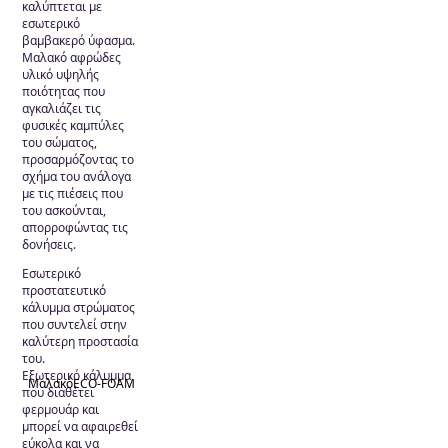
καλύπτεται με
εσωτερικό
βαμβακερό ύφασμα.
Μαλακό αφρώδες
υλικό υψηλής
ποιότητας που
αγκαλιάζει τις
φυσικές καμπύλες
του σώματος,
προσαρμόζοντας το
σχήμα του ανάλογα
με τις πιέσεις που
του ασκούνται,
απορροφώντας τις
δονήσεις.
Εσωτερικό
προστατευτικό
κάλυμμα στρώματος
που συντελεί στην
καλύτερη προστασία
του.
Εξωτερικό κάλυμμα
Μαλακό
ECO-FOAM
που διαθέτει
φερμουάρ και
μπορεί να αφαιρεθεί
εύκολα και να