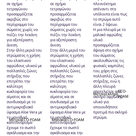
σε σχήμα
σε σχήμα
πλεονέκτημα
τετραγώνου
τετραγώνου
απέναντι στα
προσαρμόζεται
προσαρμόζεται
υπόλοιπα είναι πως
ακριβώς στο
ακριβώς στο
το στρώμα αυτό
περίγραμμα του
περίγραμμα του
είναι 2 όψεων.
σώματος χωρίς να
σώματος χωρίς να
Η μια πλευρά με το
πιέζει την λεκάνη
πιέζει την λεκάνη
μαλακό αφρώδης
για αξεπέραστη
για αξεπέραστη
υλικό
άνεση.
άνεση.
προσαρμόζεται
Στην άλλη μεριά του
Στην άλλη μεριά του
άψογα στο σχήμα
στρώματος η χρήση
στρώματος η χρήση
του σώματος
του ελαστικού
του ελαστικού
ακολουθώντας τις
αφρώδους υλικού με
αφρώδους υλικού με
φυσικές καμπύλες
πολλαπλές ζώνες
πολλαπλές ζώνες
του, χάρη στις
στήριξης που
στήριξης που
πολλαπλές ζώνες
επιτρέπει την
επιτρέπει την
στήριξης, ενώ η
καλύτερη
καλύτερη
άλλη πλευρά
ECO-
κυκλοφορία του
κυκλοφορία του
αποτελείται από
Μέτριο
Σκληρό
FOAM
αίματος και σε
αίματος και σε
σκληρό αφρώδης
συνδυασμό με το
συνδυασμό με το
υλικό για
αντιμικροβιακό
αντιμικροβιακό
οποιονδήποτε
ύφασμα Aloe Vera με
ύφασμα Aloe Vera με
προτιμά πιο σκληρό
το μοναδικό
το μοναδικό
στρώμα.
Μέτριο
ECO-FOAM
Μαλακό
ECO-FOAM
καπιτονάρισμα
καπιτονάρισμα
έχουμε το σωστό
έχουμε το σωστό
αγκάλιασμα και την
αγκάλιασμα και την