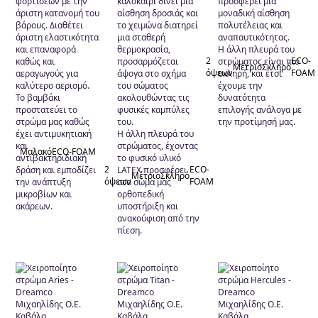
φορτίσεων με την
καλοκαίρι δίνει μια
προσφέρει μια
άριστη κατανομή του
αίσθηση δροσιάς και
μοναδική αίσθηση
βάρους. Διαθέτει
το χειμώνα διατηρεί
πολυτέλειας και
άριστη ελαστικότητα
μια σταθερή
αναπαυτικότητας.
και επαναφορά
θερμοκρασία,
Η άλλη πλευρά του
2
ECO-
καθώς και
προσαρμόζεται
στρώματος είναι πιο
Μέτριο
Σκληρό
όψεων
FOAM
αεραγωγούς για
άψογα στο σχήμα
σκληρή, και έτσι
καλύτερο αερισμό.
του σώματος
έχουμε την
Το βαμβάκι
ακολουθώντας τις
δυνατότητα
προστατεύει το
φυσικές καμπύλες
επιλογής ανάλογα με
στρώμα μας καθώς
του.
την προτίμησή μας.
έχει αντιμυκητιακή
Η άλλη πλευρά του
και
στρώματος, έχοντας
Μαλακό
ECO-FOAM
αντιβακτηριδιακή
το φυσικό υλικό
2
ECO-
δράση και εμποδίζει
LATEX προσφέρει
Μέτριο
Σκληρό
όψεων
FOAM
την ανάπτυξη
στο σώμα μας
μικροβίων και
ορθοπεδική
ακάρεων.
υποστήριξη και
ανακούφιση από την
πίεση.