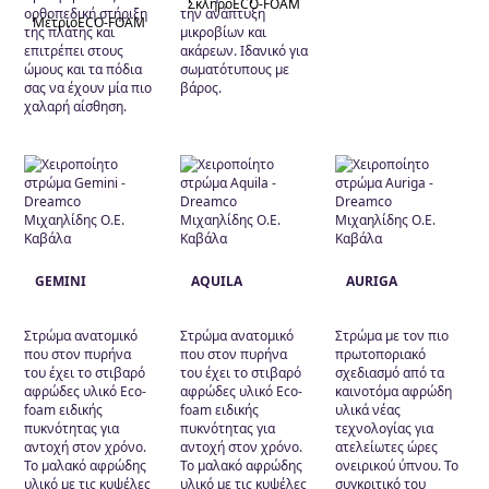
Σκληρό
ECO-FOAM
ορθοπεδική στήριξη
την ανάπτυξη
Μέτριο
ECO-FOAM
της πλάτης και
μικροβίων και
επιτρέπει στους
ακάρεων. Ιδανικό για
ώμους και τα πόδια
σωματότυπους με
σας να έχουν μία πιο
βάρος.
χαλαρή αίσθηση.
GEMINI
AQUILA
AURIGA
Στρώμα ανατομικό
Στρώμα ανατομικό
Στρώμα με τον πιο
που στον πυρήνα
που στον πυρήνα
πρωτοποριακό
του έχει το στιβαρό
του έχει το στιβαρό
σχεδιασμό από τα
αφρώδες υλικό Eco-
αφρώδες υλικό Eco-
καινοτόμα αφρώδη
foam ειδικής
foam ειδικής
υλικά νέας
πυκνότητας για
πυκνότητας για
τεχνολογίας για
αντοχή στον χρόνο.
αντοχή στον χρόνο.
ατελείωτες ώρες
Το μαλακό αφρώδης
Το μαλακό αφρώδης
ονειρικού ύπνου. Το
υλικό με τις κυψέλες
υλικό με τις κυψέλες
συγκριτικό του