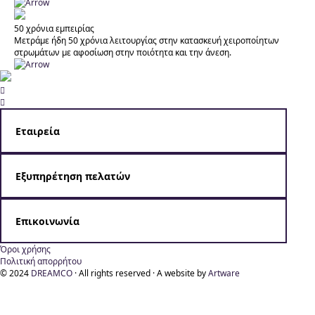
50 χρόνια εμπειρίας
Μετράμε ήδη 50 χρόνια λειτουργίας στην κατασκευή χειροποίητων
στρωμάτων με αφοσίωση στην ποιότητα και την άνεση.


Εταιρεία
Η Dreamco ειδικεύεται στην κατασκευή χειροποίητων
στρωμάτων που συνδυάζουν την επιστημονική έρευνα με την
Εξυπηρέτηση πελατών
τέχνη της προσωπικής φροντίδας και δημιουργίας.
Η Dreamco προσφέρει γρήγορη και άμεση εξυπηρέτηση
πελατών, διασφαλίζοντας την απόλυτη ικανοποίησή τους.
Επικοινωνία
Email: info@dreamco.gr
Όροι χρήσης
Πολιτική απορρήτου
Τηλέφωνα:+30 6972 300 310, +30 6974 703 656
© 2024
DREAMCO
· All rights reserved · A website by
Artware
Για περισσότερες πληροφορίες πατήστε
εδώ
.