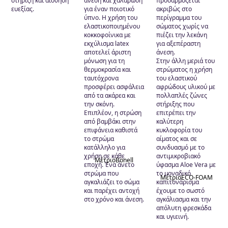
στήριξη και αίσθηση
άνεση και χαλάρωση
προσαρμόζεται
ευεξίας.
για έναν ποιοτικό
ακριβώς στο
ύπνο. Η χρήση του
περίγραμμα του
ελαστικοποιημένου
σώματος χωρίς να
κοκκοφοίνικα με
πιέζει την λεκάνη
εκχύλισμα latex
για αξεπέραστη
αποτελεί άριστη
άνεση.
μόνωση για τη
Στην άλλη μεριά του
θερμοκρασία και
στρώματος η χρήση
ταυτόχρονα
του ελαστικού
προσφέρει ασφάλεια
αφρώδους υλικού με
από τα ακάρεα και
πολλαπλές ζώνες
την σκόνη.
στήριξης που
Επιπλέον, η στρώση
επιτρέπει την
από βαμβάκι στην
καλύτερη
επιφάνεια καθιστά
κυκλοφορία του
το στρώμα
αίματος και σε
κατάλληλο για
συνδυασμό με το
χρήση σε κάθε
αντιμικροβιακό
Μέτριο
Bonell
εποχή. Ένα άνετο
ύφασμα Aloe Vera με
στρώμα που
το μοναδικό
Μέτριο
ECO-FOAM
αγκαλιάζει το σώμα
καπιτονάρισμα
και παρέχει αντοχή
έχουμε το σωστό
στο χρόνο και άνεση.
αγκάλιασμα και την
απόλυτη φρεσκάδα
και υγιεινή.