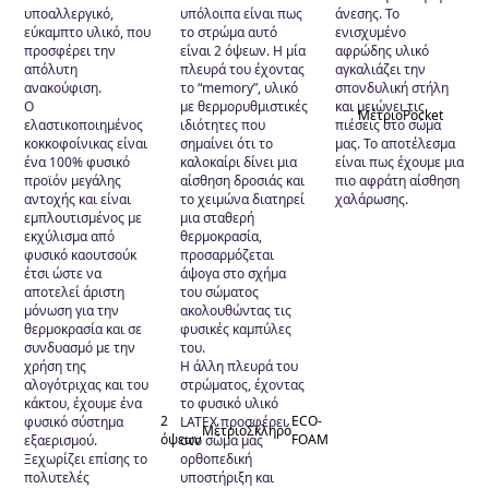
υποαλλεργικό,
υπόλοιπα είναι πως
άνεσης. Το
εύκαμπτο υλικό, που
το στρώμα αυτό
ενισχυμένο
προσφέρει την
είναι 2 όψεων. Η μία
αφρώδης υλικό
απόλυτη
πλευρά του έχοντας
αγκαλιάζει την
ανακούφιση.
το “memory”, υλικό
σπονδυλική στήλη
Ο
με θερμορυθμιστικές
και μειώνει τις
Μέτριο
Pocket
ελαστικοποιημένος
ιδιότητες που
πιέσεις στο σώμα
κοκκοφοίνικας είναι
σημαίνει ότι το
μας. Το αποτέλεσμα
ένα 100% φυσικό
καλοκαίρι δίνει μια
είναι πως έχουμε μια
προϊόν μεγάλης
αίσθηση δροσιάς και
πιο αφράτη αίσθηση
αντοχής και είναι
το χειμώνα διατηρεί
χαλάρωσης.
εμπλουτισμένος με
μια σταθερή
εκχύλισμα από
θερμοκρασία,
φυσικό καουτσούκ
προσαρμόζεται
έτσι ώστε να
άψογα στο σχήμα
αποτελεί άριστη
του σώματος
μόνωση για την
ακολουθώντας τις
θερμοκρασία και σε
φυσικές καμπύλες
συνδυασμό με την
του.
χρήση της
Η άλλη πλευρά του
αλογότριχας και του
στρώματος, έχοντας
κάκτου, έχουμε ένα
το φυσικό υλικό
2
ECO-
φυσικό σύστημα
LATEX προσφέρει
Μέτριο
Σκληρό
όψεων
FOAM
εξαερισμού.
στο σώμα μας
Ξεχωρίζει επίσης το
ορθοπεδική
πολυτελές
υποστήριξη και