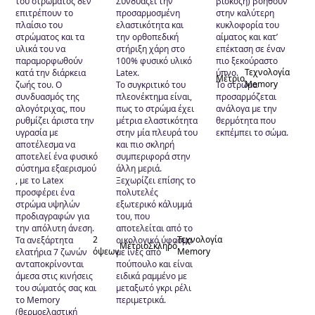
του στρώματος δεν
Συνδυάζει την
βισκόζη) βοηθούν
Bonell
(3)
επιτρέπουν το
προσαρμοσμένη
στην καλύτερη
πλαίσιο του
ελαστικότητα και
κυκλοφορία του
ECO-FOAM
(6)
στρώματος και τα
την ορθοπεδική
αίματος και κατ’
Pocket
(3)
υλικά του να
στήριξη χάρη στο
επέκταση σε έναν
παραμορφωθούν
100% φυσικό υλικό
πιο ξεκούραστο
Τεχνολογία
κατά την διάρκεια
Latex.
ύπνο.
Μέτριο
Τεχνολογία Memory
(3)
Memory
ζωής του. Ο
Το συγκριτικό του
Το στρώμα
συνδυασμός της
πλεονέκτημα είναι,
προσαρμόζεται
αλογότριχας, που
πως το στρώμα έχει
ανάλογα με την
ρυθμίζει άριστα την
μέτρια ελαστικότητα
θερμότητα που
υγρασία με
στην μία πλευρά του
εκπέμπει το σώμα.
αποτέλεσμα να
και πιο σκληρή
αποτελεί ένα φυσικό
συμπεριφορά στην
σύστημα εξαερισμού
άλλη μεριά.
, με το Latex
Ξεχωρίζει επίσης το
προσφέρει ένα
πολυτελές
στρώμα υψηλών
εξωτερικό κάλυμμά
προδιαγραφών για
του, που
την απόλυτη άνεση.
αποτελείται από το
2
Τεχνολογία
Τα ανεξάρτητα
οικολογικό ύφασμα
Μέτριο
Σκληρό
όψεων
Memory
ελατήρια 7 ζωνών
με ίνες από
ανταποκρίνονται
πούπουλο και είναι
άμεσα στις κινήσεις
ειδικά ραμμένο με
του σώματός σας και
μεταξωτό γκρι ρέλι
το Memory
περιμετρικά.
(θερμοελαστική