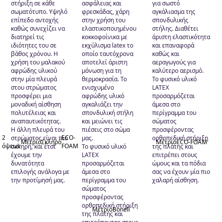
στήριξη σε κάθε
ασφάλειας και
για σωστό
σωματότυπο. Υψηλό
φρεσκάδας, χάρη
αγκάλιασμα της
επίπεδο αντοχής
στην χρήση του
σπονδυλικής
καθώς συνεχίζει να
ελαστικοποιημένου
στήλης. Διαθέτει
διατηρεί τις
κοκκοφοίνικα με
άριστη ελαστικότητα
ιδιότητες του σε
εκχύλισμα latex το
και επαναφορά
βάθος χρόνου. Η
οποίο ταυτόχρονα
καθώς και
χρήση του μαλακού
αποτελεί άριστη
αεραγωγούς για
αφρώδης υλικού
μόνωση για τη
καλύτερο αερισμό.
στην μία πλευρά
θερμοκρασία. Το
Το φυσικό υλικό
στου στρώματος
ενισχυμένο
LATEX
προσφέρει μια
αφρώδης υλικό
προσαρμόζεται
μοναδική αίσθηση
αγκαλιάζει την
άμεσα στο
πολυτέλειας και
σπονδυλική στήλη
περίγραμμα του
αναπαυτικότητας.
και μειώνει τις
σώματος
Η άλλη πλευρά του
πιέσεις στο σώμα
προσφέροντας
2
ECO-
στρώματος είναι πιο
μας.
ορθοπεδική στήριξη
Μέτριο
Σκληρό
Μέτριο
ECO-FOAM
όψεων
FOAM
σκληρή, και έτσι
Το φυσικό υλικό
της πλάτης και
έχουμε την
LATEX
επιτρέπει στους
δυνατότητα
προσαρμόζεται
ώμους και τα πόδια
επιλογής ανάλογα με
άμεσα στο
σας να έχουν μία πιο
την προτίμησή μας.
περίγραμμα του
χαλαρή αίσθηση.
σώματος
προσφέροντας
ορθοπεδική στήριξη
Μέτριο
Bonell
της πλάτης και