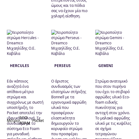
επιτρέποντας στους
ώμους και τα πόδια
σας να έχουν μία πιο
χαλαρή αίσθηση.
HERCULES
PERSEUS
GEMINI
Εάν κάποιος
Ο άριστος
Στρώμα ανατομικό
αναζητά ένα
συνδυασμός των
που στον πυρήνα
απίθανα μέτριο
ελατηρίων στήριξης
του έχει το στιβαρό
στρώμα και
Bonnell με τα
αφρώδες υλικό Eco-
συγχρόνως με σωστή
εργονομικά αφρώδη
foam ειδικής
υποστήριξη, το
υλικά που
πυκνότητας για
Pocket αποτελεί την
προσφέρουν
αντοχή στον χρόνο.
ECO-
ιδανική επιλογή. Σε
ελαστικότητα
Το μαλακό αφρώδης
Μέτριο
Pocket
FOAM
συνδιασμό με το
δημιουργούν το
υλικό με τις κυψέλες
σύστημα Eco Foam
κορυφαίο στρώμα
σε σχήμα
για μοναδική
που προσφέρει
τετραγώνου