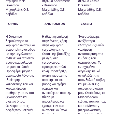
Προϊόντα ύπνου
(1)
Ανωστρώματα
(1)
Στρώματα
(15)
OPHIS
ANDROMEDA
CASSIO
Exclusive
(4)
Βρεφικά
(2)
Η Dreamco
Η ιδανική επιλογή
Ένα στρώμα με
Ενήλικες
(9)
δημιούργησε το
στην άνεση, χάρη
ανεξάρτητα
κορυφαίο ανατομικό
στην κορυφαία
ελατήρια 7 ζωνών
Εφηβικά
(7)
χειροποίητο στρώμα
τεχνολογία της
για άμεση
με την μεγαλύτερη
Διαστάσεις
ελαστικής βισκόζης
ανταπόκριση στις
ανθεκτικότητα στον
με σχήματα
κινήσεις του
χρόνο και μάλιστα
τετραγώνου.
σώματός σας. Το
Σκληρότητα
με φυσικά υλικά.
Προσφέρει πολύ
ενισχυμένο
Προσφέρει μεγάλη
καλή υποστήριξη
αφρώδης υλικό
2 όψεων
(3)
αξιοπιστία λόγο της
ακόμη και στα πιο
αγκαλιάζει την
Μέτριο
(16)
ιδιαίτερης
απαιτητικά, σε
σπονδυλική στήλη
κατασκευής του και
βάρος και σχήμα,
και μειώνει τις
Σκληρό
(4)
κυρίως άριστη
σώματα και
πιέσεις στο σώμα
αίσθηση για τον πιο
ανακούφιση από την
μας. Υλικά όπως το
Τεχνολογία
ξεκούραστο και
πίεση με
Μαλακό foam
υγιεινό ύπνο.
αποτέλεσμα να
ειδικής πυκνότητας
Οι Χειροποίητες
έχουμε τον πιο
και το Memory
100% Φυσικά Υλικά
(2)
ραφές περιμετρικά
αναπαυτικό ύπνο.
(θερμοελαστική