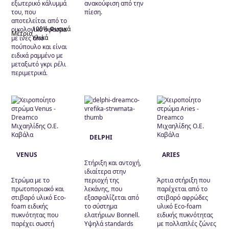
εξωτερικό κάλυμμά
ανακούφιση από την
του, που
πίεση.
αποτελείται από το
100% Φυσικά
οικολογικό ύφασμα
Μέτριο
Υλικά
με ίνες από
πούπουλο και είναι
ειδικά ραμμένο με
μεταξωτό γκρι ρέλι
περιμετρικά.
DELPHI
VENUS
ARIES
Στήριξη και αντοχή,
ιδιαίτερα στην
Στρώμα με το
περιοχή της
Άρτια στήριξη που
πρωτοποριακό και
λεκάνης, που
παρέχεται από το
στιβαρό υλικό Eco-
εξασφαλίζεται από
στιβαρό αφρώδες
foam ειδικής
το σύστημα
υλικό Eco-foam
πυκνότητας που
ελατήριων Bonnell.
ειδικής πυκνότητας
παρέχει σωστή
Υψηλά standards
με πολλαπλές ζώνες