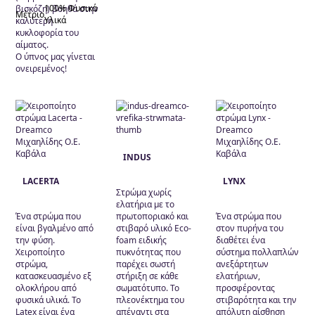
100% Φυσικά
βισκόζη) βοηθά στην
Μέτριο
Υλικά
καλύτερη
κυκλοφορία του
αίματος.
Ο ύπνος μας γίνεται
ονειρεμένος!
INDUS
LACERTA
LYNX
Στρώμα χωρίς
ελατήρια με το
Ένα στρώμα που
πρωτοποριακό και
Ένα στρώμα που
είναι βγαλμένο από
στιβαρό υλικό Eco-
στον πυρήνα του
την φύση.
foam ειδικής
διαθέτει ένα
Χειροποίητο
πυκνότητας που
σύστημα πολλαπλών
στρώμα,
παρέχει σωστή
ανεξάρτητων
κατασκευασμένο εξ
στήριξη σε κάθε
ελατήριων,
ολοκλήρου από
σωματότυπο. Το
προσφέροντας
φυσικά υλικά. Το
πλεονέκτημα του
στιβαρότητα και την
Latex είναι ένα
απέναντι στα
απόλυτη αίσθηση