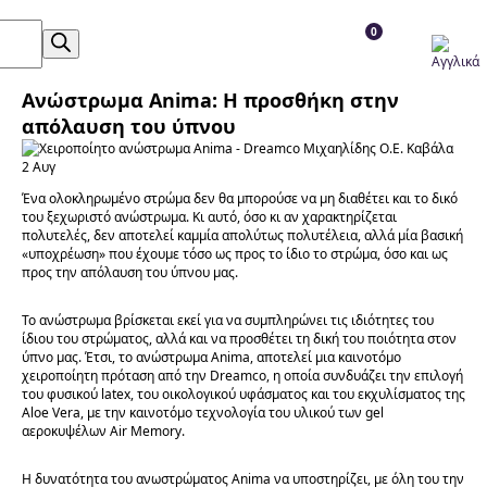
0
Ανώστρωμα Anima: Η προσθήκη στην
απόλαυση του ύπνου
2
Αυγ
Ένα ολοκληρωμένο στρώμα δεν θα μπορούσε να μη διαθέτει και το δικό
του ξεχωριστό ανώστρωμα. Κι αυτό, όσο κι αν χαρακτηρίζεται
πολυτελές, δεν αποτελεί καμμία απολύτως πολυτέλεια, αλλά μία βασική
«υποχρέωση» που έχουμε τόσο ως προς το ίδιο το στρώμα, όσο και ως
προς την απόλαυση του ύπνου μας.
Το ανώστρωμα βρίσκεται εκεί για να συμπληρώνει τις ιδιότητες του
ίδιου του στρώματος, αλλά και να προσθέτει τη δική του ποιότητα στον
ύπνο μας. Έτσι, το ανώστρωμα Anima, αποτελεί μια καινοτόμο
χειροποίητη πρόταση από την Dreamco, η οποία συνδυάζει την επιλογή
του φυσικού latex, του οικολογικού υφάσματος και του εκχυλίσματος της
Aloe Vera, με την καινοτόμο τεχνολογία του υλικού των gel
αεροκυψέλων Air Memory.
H δυνατότητα του ανωστρώματος Anima να υποστηρίζει, με όλη του την