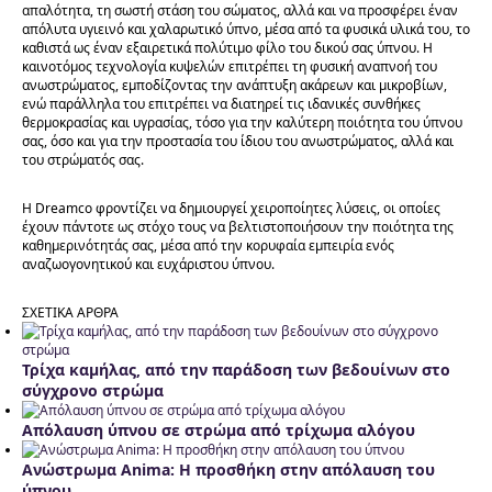
απαλότητα, τη σωστή στάση του σώματος, αλλά και να προσφέρει έναν
απόλυτα υγιεινό και χαλαρωτικό ύπνο, μέσα από τα φυσικά υλικά του, το
καθιστά ως έναν εξαιρετικά πολύτιμο φίλο του δικού σας ύπνου. Η
καινοτόμος τεχνολογία κυψελών επιτρέπει τη φυσική αναπνοή του
ανωστρώματος, εμποδίζοντας την ανάπτυξη ακάρεων και μικροβίων,
ενώ παράλληλα του επιτρέπει να διατηρεί τις ιδανικές συνθήκες
θερμοκρασίας και υγρασίας, τόσο για την καλύτερη ποιότητα του ύπνου
σας, όσο και για την προστασία του ίδιου του ανωστρώματος, αλλά και
του στρώματός σας.
Η Dreamco φροντίζει να δημιουργεί χειροποίητες λύσεις, οι οποίες
έχουν πάντοτε ως στόχο τους να βελτιστοποιήσουν την ποιότητα της
καθημερινότητάς σας, μέσα από την κορυφαία εμπειρία ενός
αναζωογονητικού και ευχάριστου ύπνου.
ΣΧΕΤΙΚΑ ΑΡΘΡΑ
Τρίχα καμήλας, από την παράδοση των βεδουίνων στο
σύγχρονο στρώμα
Απόλαυση ύπνου σε στρώμα από τρίχωμα αλόγου
Ανώστρωμα Anima: Η προσθήκη στην απόλαυση του
ύπνου