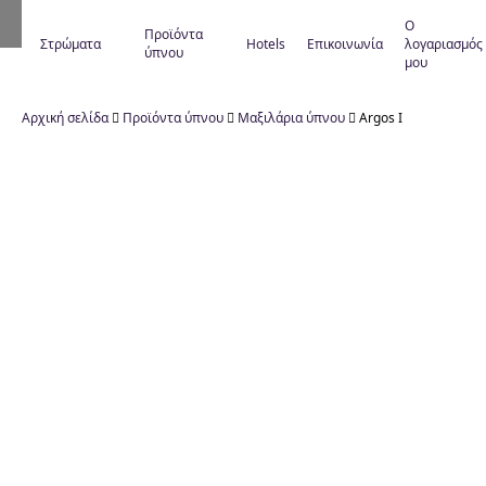
Ο
Προϊόντα
Στρώματα
Hotels
Επικοινωνία
λογαριασμός
ύπνου
μου
Αρχική σελίδα

Προϊόντα ύπνου

Μαξιλάρια ύπνου

Argos I