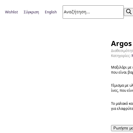
Wishlist
Σύγκριση
English
Argos 
Διαθεσιμότη
Κατηγορίες:
Μαξιλάρι με
που είναι βα
Γέμισμα με υ
ίνες, που είν
Το μαλακό κα
για ελαφρύτ
Ρωτήστε μα