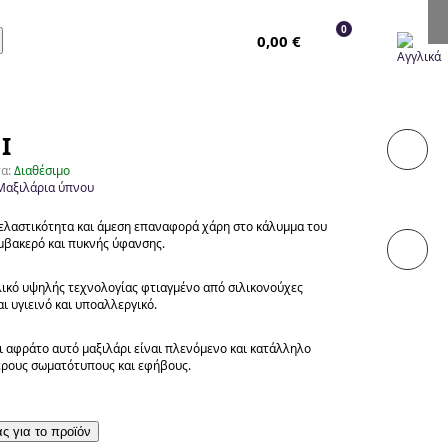
0
0,00
€
I
τα:
Διαθέσιμο
Μαξιλάρια ύπνου
 ελαστικότητα και άμεση επαναφορά χάρη στο κάλυμμα του
μβακερό και πυκνής ύφανσης.
λικό υψηλής τεχνολογίας φτιαγμένο από σιλικονούχες
αι υγιεινό και υποαλλεργικό.
ι αφράτο αυτό μαξιλάρι είναι πλενόμενο και κατάλληλο
ερους σωματότυπους και εφήβους.
ς για το προϊόν